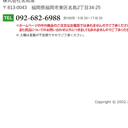
株式会社名島屋
〒813-0043 福岡県福岡市東区名島2丁目34-25