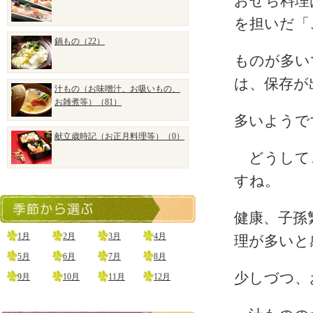
おせち料理
を担いだ「
鍋もの（22）
ものが多い
は、保存が
汁もの（お味噌汁、お吸いもの、
お雑煮等）（81）
多いようで
献立歳時記（お正月料理等）（0）
どうして、
すね。
健康、子孫
1月
2月
3月
4月
理が多いと
5月
6月
7月
8月
少しづつ、
9月
10月
11月
12月