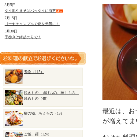
8月5日
タイ風やきそばパッタイに海苔
7月15日
ゴーヤチャンプルで夏を元気に！
3月30日
手巻きは縁起のりで！
煮物（115）
焼きもの、揚げもの、蒸しもの、
炒めもの（48）
最近は、お
酢の物、あえもの（13）
が増えてま
ご飯、麺（124）