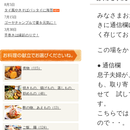
8月5日
タイ風やきそばパッタイに海苔
みなさまお
7月15日
ゴーヤチャンプルで夏を元気に！
きに通信欄
3月30日
く存じてお
手巻きは縁起のりで！
この場をか
● 通信欄
煮物（115）
息子夫婦が
も、取り寄
焼きもの、揚げもの、蒸しもの、
せて 試し
炒めもの（48）
す。
酢の物、あえもの（13）
こちらでは
ので・・。
ご飯、麺（124）