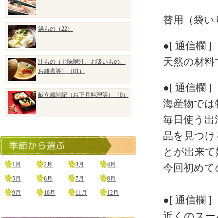
替用（袋い
鍋もの（22）
●[ 通信欄 ]
天然の材料
汁もの（お味噌汁、お吸いもの、
お雑煮等）（81）
●[ 通信欄 ]
献立歳時記（お正月料理等）（0）
海産物では
毎日使う出
品を見つけ
とが出来て
1月
2月
3月
4月
今回初めて
5月
6月
7月
8月
9月
10月
11月
12月
●[ 通信欄 ]
近くのスー