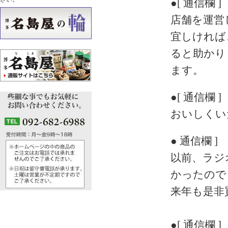
●[ 通信欄 ]
店舗を運営
宜しければ
ると助かり
ます。
●[ 通信欄 ]
おいしくい
● 通信欄 ]
以前、ラジ
かったので
来年も是非
●[ 通信欄 ]