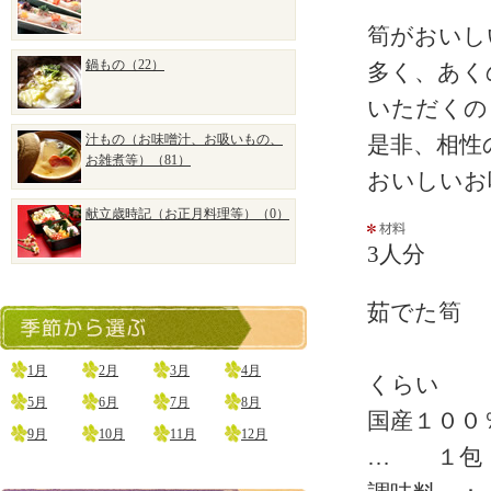
筍がおいし
鍋もの（22）
多く、あく
いただくの
汁もの（お味噌汁、お吸いもの、
是非、相性
お雑煮等）（81）
おいしいお
献立歳時記（お正月料理等）（0）
3人分
茹でた筍 
塩わかめ
1月
2月
3月
4月
くらい
5月
6月
7月
8月
国産１
9月
10月
11月
12月
… １