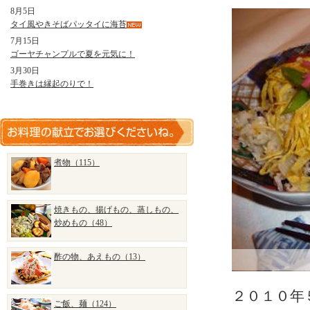
8月5日
タイ風やきそばパッタイに海苔
7月15日
ゴーヤチャンプルで夏を元気に！
3月30日
手巻きは縁起のりで！
煮物（115）
焼きもの、揚げもの、蒸しもの、
炒めもの（48）
酢の物、あえもの（13）
２０１０年
ご飯、麺（124）