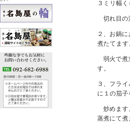
３ミリ幅く
切れ目の
２、お鍋に
煮たてます
弱火で煮立
す。
３、フライ
に１の茄子
炒めます。
蒸煮にて煮