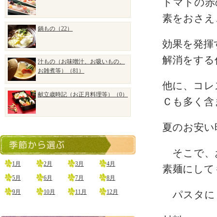
トマトの赤
素をおさえ
鍋もの（22）
効果を発揮
解消をする
汁もの（お味噌汁、お吸いもの、
お雑煮等）（81）
他に、コレ
献立歳時記（お正月料理等）（0）
Ｃも多く含
夏のお安い
そこで、お
1月
2月
3月
4月
素麺にして
5月
6月
7月
8月
9月
10月
11月
12月
パスタに