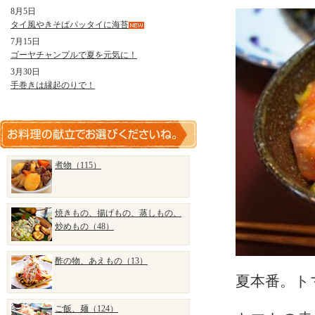
8月5日
タイ風やきそばパッタイに海苔
7月15日
ゴーヤチャンプルで夏を元気に！
3月30日
手巻きは縁起のりで！
煮物（115）
焼きもの、揚げもの、蒸しもの、
炒めもの（48）
酢の物、あえもの（13）
夏本番。ト
ご飯、麺（124）