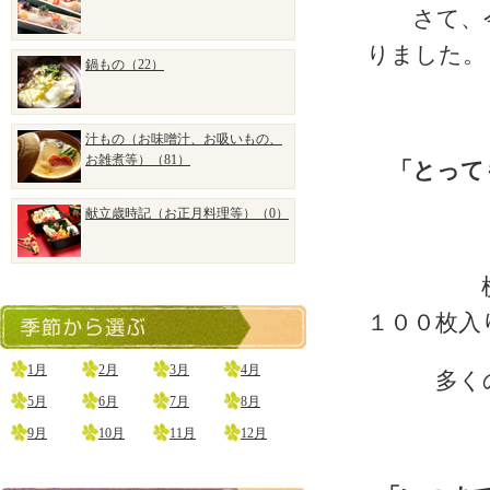
さて、今日
りました。
鍋もの（22）
汁もの（お味噌汁、お吸いもの、
お雑煮等）（81）
「とっても
献立歳時記（お正月料理等）（0）
横浜のお
１００枚入
1月
2月
3月
4月
多くのお
5月
6月
7月
8月
9月
10月
11月
12月