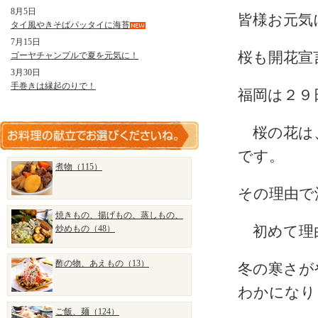
8月5日
皆様お元気
タイ風やきそばパッタイに海苔
7月15日
桜も開花宣
ゴーヤチャンプルで夏を元気に！
3月30日
手巻きは縁起のりで！
福岡は２９
桜の花は、
です。
煮物（115）
その理由で
焼きもの、揚げもの、蒸しもの、
炒めもの（48）
初めて理
酢の物、あえもの（13）
冬の寒さが
わかになり
ご飯、麺（124）