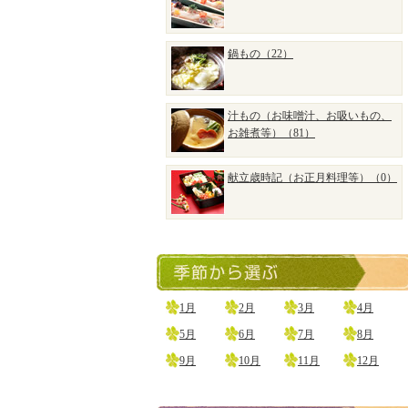
鍋もの（22）
汁もの（お味噌汁、お吸いもの、
お雑煮等）（81）
献立歳時記（お正月料理等）（0）
1月
2月
3月
4月
5月
6月
7月
8月
9月
10月
11月
12月