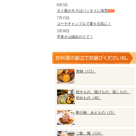
8月5日
タイ風やきそばパッタイに海苔
7月15日
ゴーヤチャンプルで夏を元気に！
3月30日
手巻きは縁起のりで！
煮物（115）
焼きもの、揚げもの、蒸しもの、
炒めもの（48）
酢の物、あえもの（13）
ご飯、麺（124）