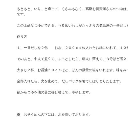
もともと、いりこと違って、くさみもなく、高級お蕎麦屋さんのつゆは
です。
この上品なつゆができる、うるめいわしがたっぷりの名島屋の一番だし
作り方
１、一番だしを２包 お水、２００ｃｃ位入れたお鍋にいれて、１０
そのあと、中火で煮立て、ふっとしたら、弱火に変えて、３分ほど煮立
大さじ２杯、お醤油５０ｃｃほど、ほんの微量の塩をいれます。味をみ
全部入れたら、火を止めて、だしパックを箸でしぼりとりだします。
鍋からつゆを他の器に移し替えて、冷やします。
※ おそうめんの下には、氷を置いております。