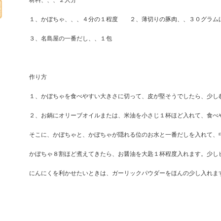
材料、、、２人分
１、かぼちゃ、、、４分の１程度 ２、薄切りの豚肉、、３０グラム
３、名島屋の一番だし、、１包
作り方
１、かぼちゃを食べやすい大きさに切って、皮が堅そうでしたら、少し
２、お鍋にオリーブオイルまたは、米油を小さじ１杯ほど入れて、食べ
そこに、かぼちゃと、かぼちゃが隠れる位のお水と一番だしを入れて、
かぼちゃ８割ほど煮えてきたら、お醤油を大匙１杯程度入れます。少し
にんにくを利かせたいときは、ガーリックパウダーをほんの少し入れま