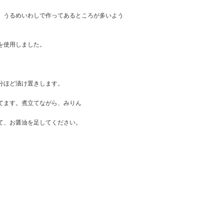
、うるめいわしで作ってあるところが多いよう
を使用しました。
分ほど漬け置きします。
てます。煮立てながら、みりん
て、お醤油を足してください。