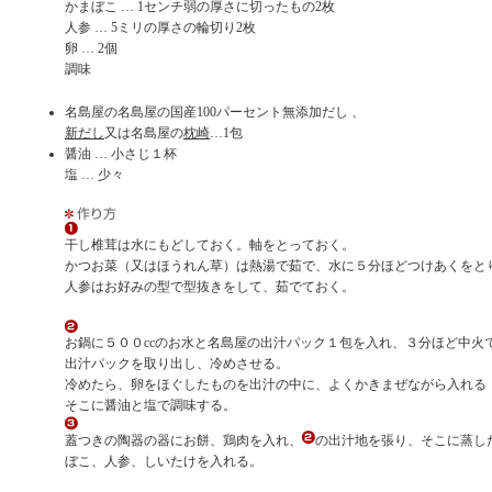
かまぼこ … 1センチ弱の厚さに切ったもの2枚
人参 … 5ミリの厚さの輪切り2枚
卵 … 2個
調味
名島屋の名島屋の国産100パーセント無添加だし 、
新だし
又は名島屋の
枕崎
…1包
醤油 … 小さじ１杯
塩 … 少々
干し椎茸は水にもどしておく。軸をとっておく。
かつお菜（又はほうれん草）は熱湯で茹で、水に５分ほどつけあくをと
人参はお好みの型で型抜きをして、茹でておく。
お鍋に５００ccのお水と名島屋の出汁パック１包を入れ、３分ほど中火
出汁パックを取り出し、冷めさせる。
冷めたら、卵をほぐしたものを出汁の中に、よくかきまぜながら入れる
そこに醤油と塩で調味する。
蓋つきの陶器の器にお餅、鶏肉を入れ、
の出汁地を張り、そこに蒸し
ぼこ、人参、しいたけを入れる。