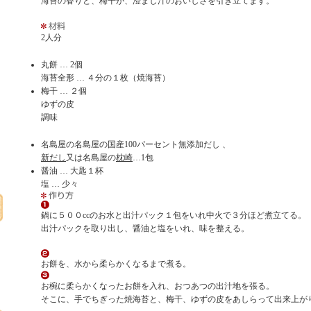
海苔の香りと、梅干が、澄まし汁のおいしさを引き立てます。
2人分
丸餅 … 2個
海苔全形 … ４分の１枚（焼海苔）
梅干 … ２個
ゆずの皮
調味
名島屋の名島屋の国産100パーセント無添加だし 、
新だし
又は名島屋の
枕崎
…1包
醤油 … 大匙１杯
塩 … 少々
鍋に５００ccのお水と出汁パック１包をいれ中火で３分ほど煮立てる。
出汁パックを取り出し、醤油と塩をいれ、味を整える。
お餅を、水から柔らかくなるまで煮る。
お椀に柔らかくなったお餅を入れ、おつあつの出汁地を張る。
そこに、手でちぎった焼海苔と、梅干、ゆずの皮をあしらって出来上が