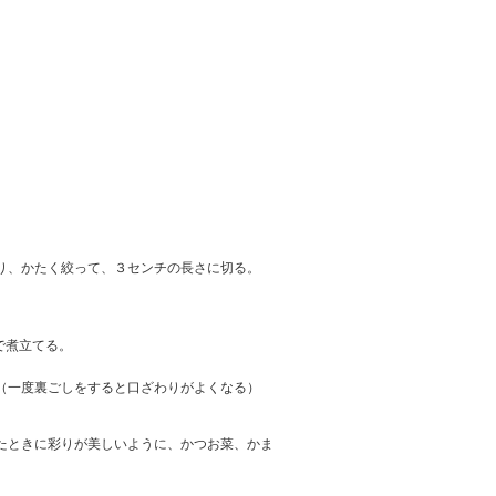
り、かたく絞って、３センチの長さに切る。
で煮立てる。
（一度裏ごしをすると口ざわりがよくなる）
たときに彩りが美しいように、かつお菜、かま