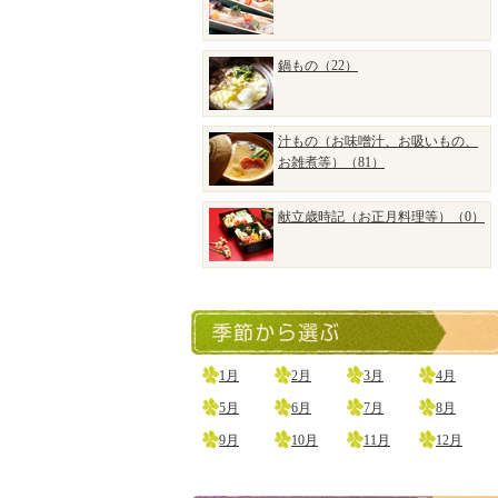
鍋もの（22）
汁もの（お味噌汁、お吸いもの、
お雑煮等）（81）
献立歳時記（お正月料理等）（0）
1月
2月
3月
4月
5月
6月
7月
8月
9月
10月
11月
12月