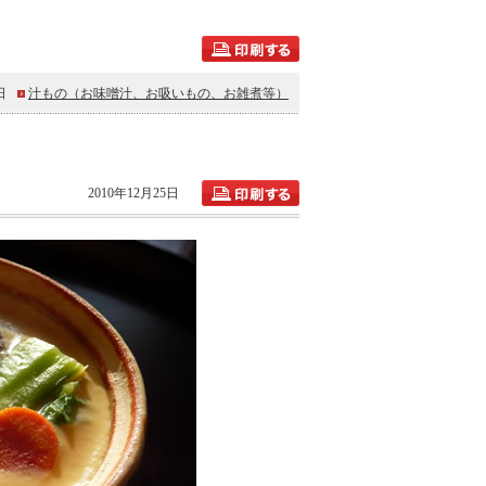
日
汁もの（お味噌汁、お吸いもの、お雑煮等）
2010年12月25日