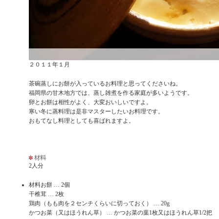
２０１１年１月
茶碗蒸しにお餅が入っているお料理と思ってくださいね。
福岡県の甘木地方では、蒸し雑煮を作る家庭が多いようです。
卵とお餅は相性がよく、大変おいしいですよ。
寒い冬に蒸料理は是非マスターしたいお料理です。
おもてなし料理としても喜ばれますよ。
2人分
材料お餅 … 2個
干椎茸 … 2枚
鶏肉（もも肉を２センチくらいに切っておく） … 20g
かつお菜（又はほうれん草） … かつお菜の葉1枚又はほうれん草1/2把