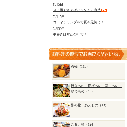
8月5日
タイ風やきそばパッタイに海苔
7月15日
ゴーヤチャンプルで夏を元気に！
3月30日
手巻きは縁起のりで！
煮物（115）
焼きもの、揚げもの、蒸しもの、
炒めもの（48）
酢の物、あえもの（13）
ご飯、麺（124）