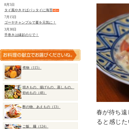
8月5日
タイ風やきそばパッタイに海苔
7月15日
ゴーヤチャンプルで夏を元気に！
3月30日
手巻きは縁起のりで！
煮物（115）
焼きもの、揚げもの、蒸しもの、
炒めもの（48）
酢の物、あえもの（13）
春が待ち遠
ると感じた
ご飯、麺（124）