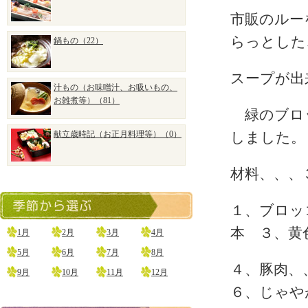
市販のルー
らっとした
鍋もの（22）
スープが出
汁もの（お味噌汁、お吸いもの、
お雑煮等）（81）
緑のブロッ
献立歳時記（お正月料理等）（0）
しました。
材料、、、
１、ブロッ
本 ３、黄
1月
2月
3月
4月
5月
6月
7月
8月
４、豚肉、
9月
10月
11月
12月
６、じゃや