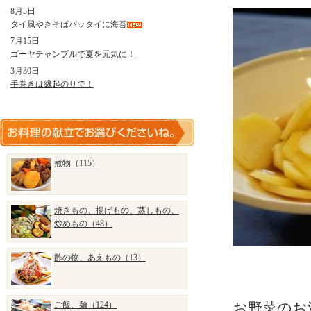
8月5日
タイ風やきそばパッタイに海苔
7月15日
ゴーヤチャンプルで夏を元気に！
3月30日
手巻きは縁起のりで！
煮物（115）
焼きもの、揚げもの、蒸しもの、
炒めもの（48）
酢の物、あえもの（13）
ご飯、麺（124）
お野菜のお