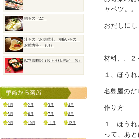
ャベツ。。
鍋もの（22）
おだしにし
汁もの（お味噌汁、お吸いもの、
お雑煮等）（81）
材料、、２
献立歳時記（お正月料理等）（0）
１、ほうれ
名島屋のだ
1月
2月
3月
4月
作り方
5月
6月
7月
8月
9月
10月
11月
12月
１、ほうれ
って、あと