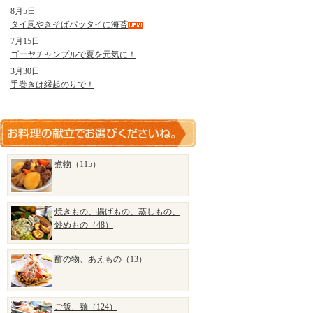
8月5日
タイ風やきそばパッタイに海苔
7月15日
ゴーヤチャンプルで夏を元気に！
3月30日
手巻きは縁起のりで！
煮物（115）
焼きもの、揚げもの、蒸しもの、
炒めもの（48）
酢の物、あえもの（13）
ご飯、麺（124）