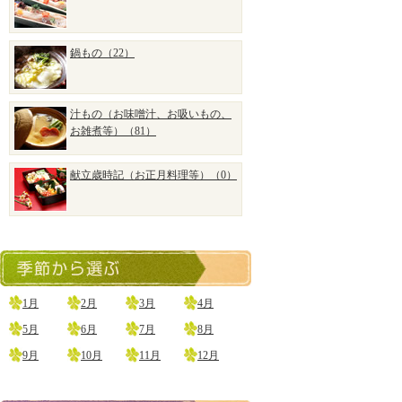
鍋もの（22）
汁もの（お味噌汁、お吸いもの、
お雑煮等）（81）
献立歳時記（お正月料理等）（0）
1月
2月
3月
4月
5月
6月
7月
8月
9月
10月
11月
12月