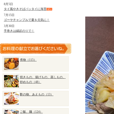
8月5日
タイ風やきそばパッタイに海苔
7月15日
ゴーヤチャンプルで夏を元気に！
3月30日
手巻きは縁起のりで！
煮物（115）
焼きもの、揚げもの、蒸しもの、
炒めもの（48）
酢の物、あえもの（13）
ご飯、麺（124）