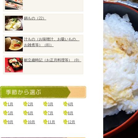
鍋もの（22）
汁もの（お味噌汁、お吸いもの、
お雑煮等）（81）
献立歳時記（お正月料理等）（0）
1月
2月
3月
4月
5月
6月
7月
8月
9月
10月
11月
12月