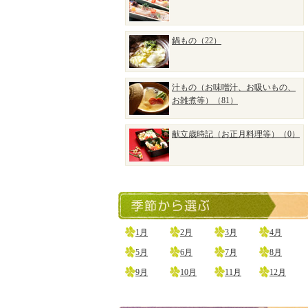
鍋もの（22）
汁もの（お味噌汁、お吸いもの、
お雑煮等）（81）
献立歳時記（お正月料理等）（0）
1月
2月
3月
4月
5月
6月
7月
8月
9月
10月
11月
12月