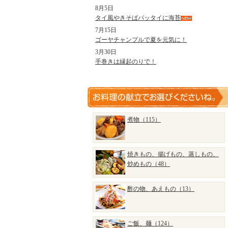
8月5日
タイ風やきそばパッタイに海苔
7月15日
ゴーヤチャンプルで夏を元気に！
3月30日
手巻きは縁起のりで！
煮物（115）
焼きもの、揚げもの、蒸しもの、
炒めもの（48）
酢の物、あえもの（13）
ご飯、麺（124）